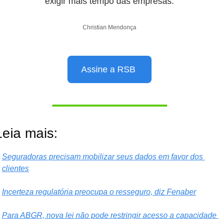
exigir mais tempo das empresas.
Christian Mendonça
Assine a RSB 
Leia mais:
Seguradoras precisam mobilizar seus dados em favor dos 
clientes
Incerteza regulatória preocupa o resseguro, diz Fenaber
Para ABGR, nova lei não pode restringir acesso a capacidade 