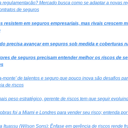
a regulamentação? Mercado busca como se adaptar a novas reg
ontratos de seguros
es resistem em seguros empresariais, mas rivais crescem ma
o
do precisa avançar em seguros sob medida e coberturas na
ores de seguros precisam entender melhor os riscos de se
es
-monte’ de talentos e seguro que pouco inova são desafios para
cia de riscos
is peso estratégico, gerente de riscos tem que seguir evoluin
robras foi a Miami e Londres para vender seu risco; entenda por
a Ituassu (Wilson Sons): Ênfase em gerência de riscos rende fru