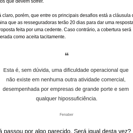
os que devem sofrer. 
á claro, porém, que entre os principais desafios está a cláusula 
ina que as resseguradoras terão 20 dias para dar uma resposta 
oposta feita por uma cedente. Caso contrário, a cobertura será 
erada como aceita tacitamente.
❝
Esta é, sem dúvida, uma dificuldade operacional que 
não existe em nenhuma outra atividade comercial, 
desempenhada por empresas de grande porte e sem 
qualquer hipossuficiência.
Fenaber
já passou por algo parecido. Será igual desta vez?