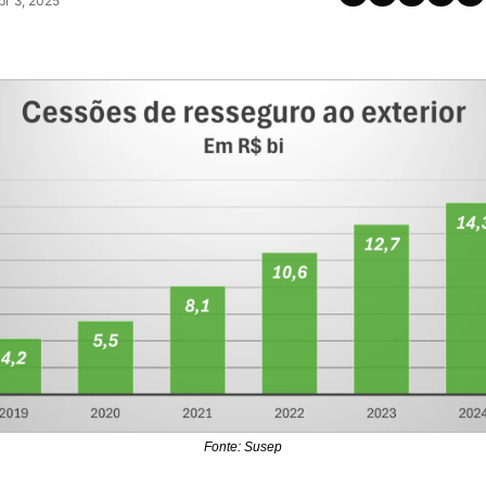
pr 3, 2025
Fonte: Susep