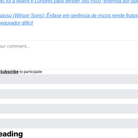
as foi a Miami e Londres para vender seu risco; entenda por qu
uassu (Wilson Sons): Ênfase em gerência de riscos rende frutos
gurador difícil
Subscribe
to participate
eading