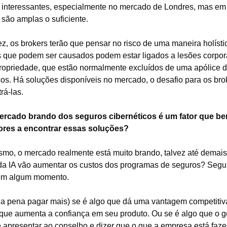
as interessantes, especialmente no mercado de Londres, mas em 
 são amplas o suficiente.
z, os brokers terão que pensar no risco de uma maneira holístic
 que podem ser causados podem estar ligados a lesões corpora
ropriedade, que estão normalmente excluídos de uma apólice de
os. Há soluções disponíveis no mercado, o desafio para os brok
rá-las.
ercado brando dos seguros cibernéticos é um fator que ben
res a encontrar essas soluções?
mo, o mercado realmente está muito brando, talvez até demais.
 da IA vão aumentar os custos dos programas de seguros? Segu
em algum momento.
 a pena pagar mais) se é algo que dá uma vantagem competitiva
que aumenta a confiança em seu produto. Ou se é algo que o ge
e apresentar ao conselho e dizer que o que a empresa está faze