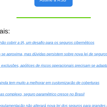
Assine a RSB 
ais:
não cobrir a IA, um desafio para os seguros cibernéticos
se aproxima, mas dúvidas persistem sobre nova lei de seguro
exclusões, apólices de riscos operacionais precisam se adapta
inda tem muito a melhorar em customização de coberturas
mas complexo, seguro paramétrico cresce no Brasil
ulamentação não alterará nova lei dos seguros para grandes 